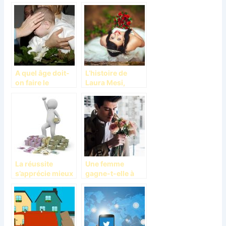
amour n’est pas
et employeurs ne
synonyme de
sont pas
lâcheté
toujours
évidentes
A quel âge doit-
L’histoire de
on faire le
Laura Mesi,
baptême de son
première
enfant ?
sologanne
d’Italie
La réussite
Une femme
s’apprécie mieux
gagne-t-elle à
quand on a
sortir avec un
souffert
homme plus
jeune?