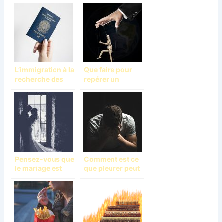
Conseils et
astuces
L’immigration à la
Que faire pour
recherche des
repérer un
meilleures
manipulateur?
conditions de vie
Pensez-vous que
Comment est ce
le mariage est
que pleurer peut
l’assurance d’un
apporter
meilleur train de
beaucoup dans
vie ?
notre vie ?