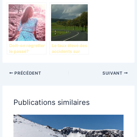
contribuent-ils à
mensonges en
notre
société et
changement ?
imposer la vérité
Doit-on regretter
Le taux élevé des
le passé?
accidents sur
l’axe routier
PRÉCÉDENT
SUIVANT
Publications similaires