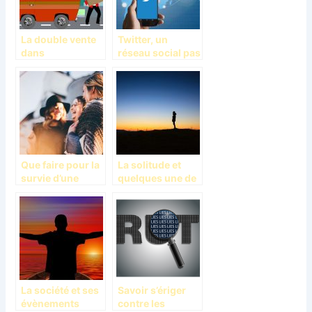
La double vente
Twitter, un
dans
réseau social pas
l’immobilier, une
comme les
affaire d’arnaque
autres
Que faire pour la
La solitude et
survie d’une
quelques une de
amitié longue
ses raisons
distance?
La société et ses
Savoir s’ériger
évènements
contre les