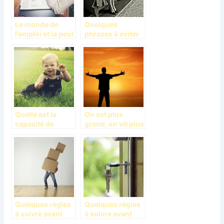
Le monde de
Quelques
l’emploi et la peur
phrases à éviter
du licenciement
en couple
Quelle est la
On est plus
capacité de
grand, on vit plus
compréhension
longtemps!
de votre enfant
d’un an?
Quelques règles
Quelques règles
à suivre avant
à suivre avant
d’aménager seul;
d’aménager seul