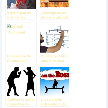
Il est impoli de
L’enseignement
manger en
de la morale doit
publique ou dans
être une notion
la rue
de base dans les
familles
L’utilisation de
Que faut-il faire
l’automobile
pour être plus
prend de
productif au
l’ampleur par
travail ?
rapport aux
autres moyens
de transport
Cultiver la notion
Les relations
de pardon en
entre employés