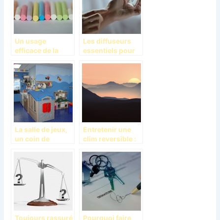
Un usage
Les diffuseurs
efficace de la
essentiels pour
craie qui risque
le bien-être
de vous étonner!
intérieur
La salle de jeux,
Entretenir une
un coin de
clim reversible :
divertissement à
quel est le bon
l’intérieur de la
moment ?
maison
Toujours rassuré
Pourquoi faire