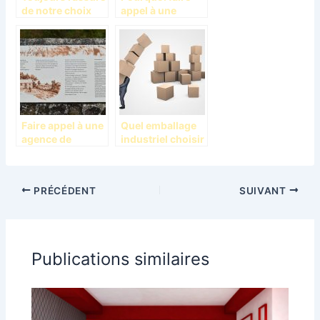
de notre choix
appel à une
agence
immobilière ?
Faire appel à une
Quel emballage
agence de
industriel choisir
signalétique
?
PRÉCÉDENT
SUIVANT
Publications similaires