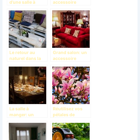
d’une salle à
accessoire
manger
décorateur et
d’embellissement
Le retour au
Grand salon: un
naturel dans la
accessoire
décoration
d’esthétique
décorateur
La salle à
Réutilisez vos
manger: un
pétales de
accessoire de
fleurs? C’est
prise de repas en
possible!
toute aisance