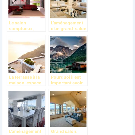
Le salon
L’aménagement
somptueux,
d’un grand-salon
décoration
dans un grand
intérieur de
espace
maison
La terrasse à la
Pourquoi il est
maison, espace
important avoir
de partage des
une maison de
bons moments
campagne?
L’aménagement
Grand salon: