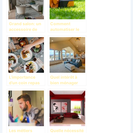
Grand salon: un
Comment
accessoire de
automatiser le
décoration
nettoyage de son
agréable
jardin ?
L’importance
Quel intérêt à
d’un coin repas
bien ménager
dans la maison
son salon?
Les métiers
Quelle nécessité