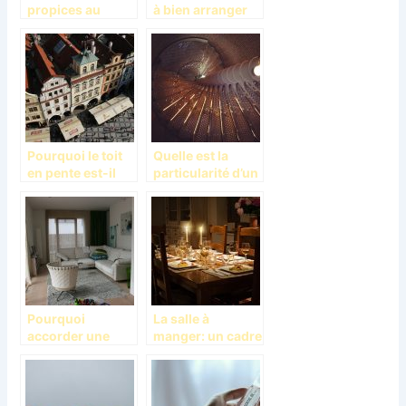
propices au
à bien arranger
travail à domicile
son salon?
Pourquoi le toit
Quelle est la
en pente est-il
particularité d’un
très sollicité?
escalier en
colimaçon?
Pourquoi
La salle à
accorder une
manger: un cadre
importance
approprié pour le
capital à
partage des
l’aménagement
repas collectifs
de son salon?