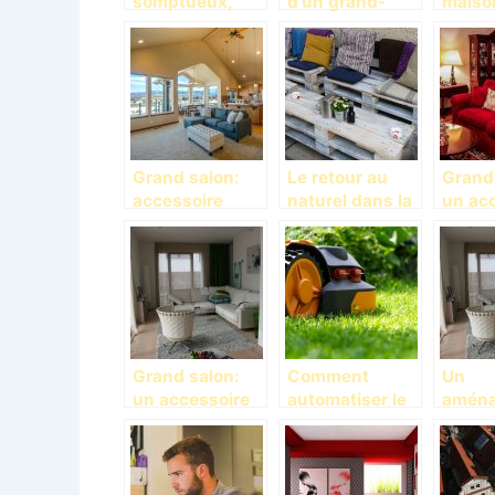
somptueux,
d’un grand-
maiso
décoration
salon dans un
de pa
intérieur de
grand espace
bons 
maison
Grand salon:
Le retour au
Grand
accessoire
naturel dans la
un ac
décorateur et
décoration
d’esth
d’embellisseme
décor
nt
Grand salon:
Comment
Un
un accessoire
automatiser le
amén
de décoration
nettoyage de
en ac
agréable
son jardin ?
l’habi