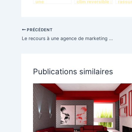
une
clim reversible :
rassu
harmonisation
quel est le bon
notre 
dimensionnelle
moment ?
s et de
couleurs
PRÉCÉDENT
Le recours à une agence de marketing numérique est plus avantageux pour votre société
Publications similaires