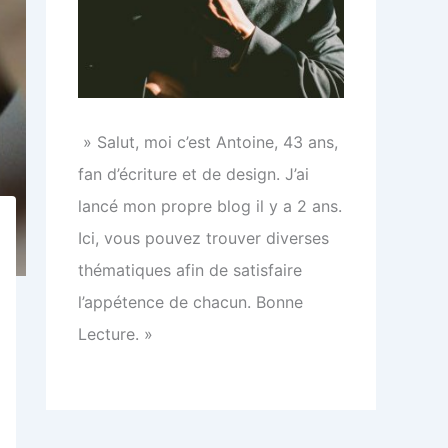
» Salut, moi c’est Antoine, 43 ans,
fan d’écriture et de design. J’ai
lancé mon propre blog il y a 2 ans.
Ici, vous pouvez trouver diverses
thématiques afin de satisfaire
l’appétence de chacun. Bonne
Lecture. »