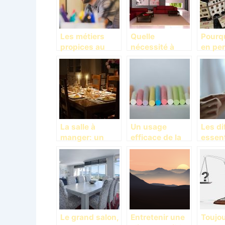
Les métiers
Quelle
Pourqu
propices au
nécessité à
en pen
travail à
bien arranger
très so
domicile
son salon?
La salle à
Un usage
Les di
manger: un
efficace de la
essent
cadre approprié
craie qui risque
le bie
pour le partage
de vous
intéri
des repas
étonner!
collectifs
Le grand salon,
Entretenir une
Toujo