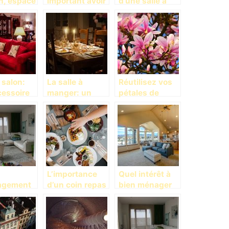
n, espace
important avoir
d’une salle à
rtage des
une maison de
manger
moments
campagne?
 salon:
La salle à
Réutilisez vos
cessoire
manger: un
pétales de
étique
accessoire de
fleurs? C’est
ateur
prise de repas
possible!
en toute
aisance
L’importance
Quel intérêt à
agement
d’un coin repas
bien ménager
cord avec
dans la maison
son salon?
tat