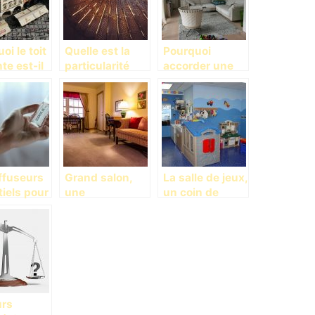
oi le toit
Quelle est la
Pourquoi
te est-il
particularité
accorder une
llicité?
d’un escalier en
importance
colimaçon?
capital à
l’aménagement
de son salon?
ffuseurs
Grand salon,
La salle de jeux,
iels pour
une
un coin de
n-être
harmonisation
divertissement
eur
des couleurs
à l’intérieur de
aux restes des
la maison
meubles
urs