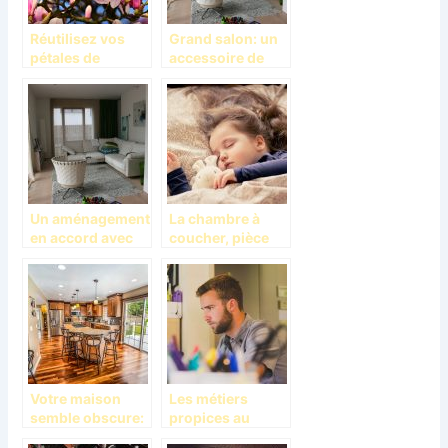
Réutilisez vos
Grand salon: un
pétales de
accessoire de
fleurs? C’est
décoration
possible!
agréable
Un aménagement
La chambre à
en accord avec
coucher, pièce
l’habitat
d’intimité et de
relaxation
Votre maison
Les métiers
semble obscure:
propices au
que faire?
travail à domicile