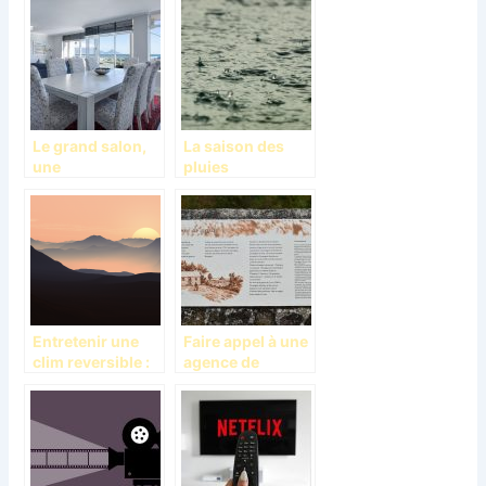
construction
l’intérieur de la
pour votre
maison
chantier
d’habitation ?
Le grand salon,
La saison des
une
pluies
harmonisation
dimensionnelles
et de couleurs
Entretenir une
Faire appel à une
clim reversible :
agence de
quel est le bon
signalétique
moment ?