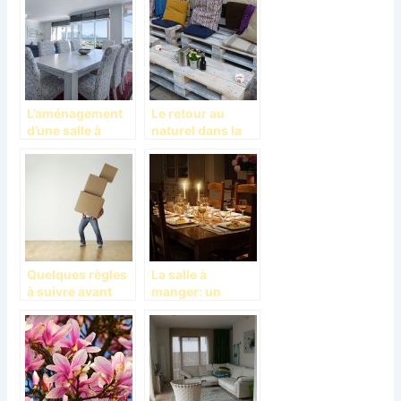
intérieur de
campagne?
maison
L’aménagement
Le retour au
d’une salle à
naturel dans la
manger
décoration
Quelques règles
La salle à
à suivre avant
manger: un
d’aménager seul;
accessoire de
Conseils et
prise de repas en
astuces
toute aisance