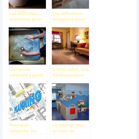
Les diffuseurs
Les diffuseurs
essentiels pour
essentiels pour
le bien-être
le bien-être
intérieur
intérieur
Un liquide
Grand salon, une
vaisselle à partir
harmonisation
d’huile
des couleurs aux
essentielle de
restes des
citron
meubles
Pourquoi
La salle de jeux,
respecter les
un coin de
normes de
divertissement à