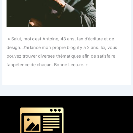
» Salut, moi c’est Antoine, 43 ans, fan d’écriture et de
design. J’ai lancé mon propre blog il y a 2 ans. Ici, vous
pouvez trouver diverses thématiques afin de satisfaire
l’appétence de chacun. Bonne Lecture. »