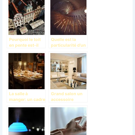
Pourquoi le toit
Quelle est la
en pente est-il
particularité d’un
très sollicité?
escalier en
colimaçon?
La salle à
Grand salon un
manger: un cadre
accessoire
approprié pour le
d’embellissement
partage des
indispensable
repas collectifs