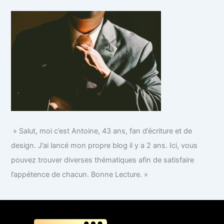
» Salut, moi c’est Antoine, 43 ans, fan d’écriture et de
design. J’ai lancé mon propre blog il y a 2 ans. Ici, vous
pouvez trouver diverses thématiques afin de satisfaire
l’appétence de chacun. Bonne Lecture. »