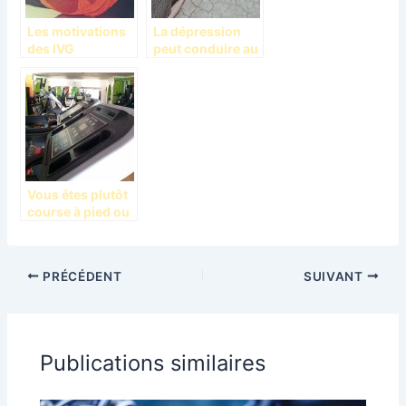
Les motivations
La dépression
des IVG
peut conduire au
(interruption
suicide
volontaire de la
grossesse) chez
les jeunes filles
Vous êtes plutôt
course à pied ou
tapis de course
en salle ?
PRÉCÉDENT
SUIVANT
Publications similaires