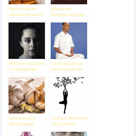
Votre maison
Quelques
semble obscure:
bonnes astuces
que faire?
pour vite
s’endormir;
Enquête
Pleurer nous fait-
Le travail de soi
il vraiment du
pour un peu de
bien?
paix intérieure
Une solution
Le bien-être dont
simple pour
nous avons
votre problème
besoin
d’insomnie