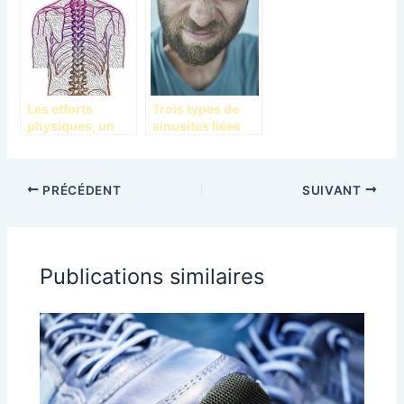
Les efforts
Trois types de
physiques, un
sinusites liées
facteur du mal de
aux affections
dos
des sinus
paranasaux
PRÉCÉDENT
SUIVANT
Publications similaires