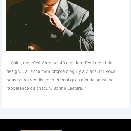
» Salut, moi c’est Antoine, 43 ans, fan d’écriture et de
design. J’ai lancé mon propre blog il y a 2 ans. Ici, vous
pouvez trouver diverses thématiques afin de satisfaire
l’appétence de chacun. Bonne Lecture. »