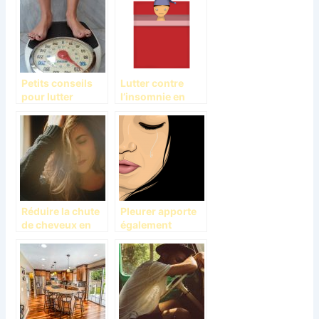
personnalité?
Petits conseils
Lutter contre
pour lutter
l’insomnie en
contre le
quelques
surpoids
conseils
Réduire la chute
Pleurer apporte
de cheveux en
également
quelques
beaucoup dans
habitudes
notre vie