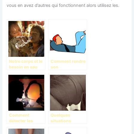
vous en avez d’autres qui fonctionnent alors utilisez les.
Notre corps et le
Comment rendre
besoin en eau
son
environnement
propice au
sommeil?
Comment
Quelques
détecter les
situations
signes des
stressantes que
troubles de la
nous vivons